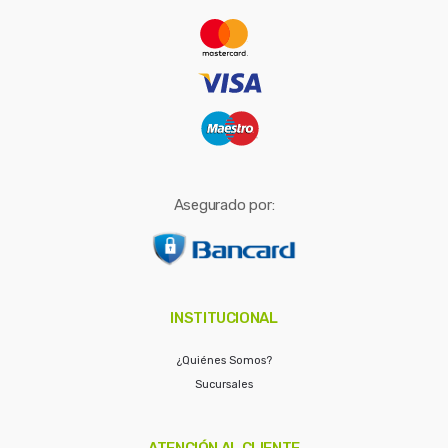
r
:
Asegurado por:
INSTITUCIONAL
¿Quiénes Somos?
Sucursales
ATENCIÓN AL CLIENTE