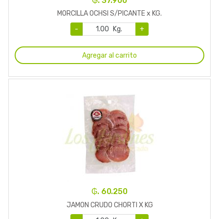
₲. 37.900
MORCILLA OCHSI S/PICANTE x KG.
-
Kg.
+
Agregar al carrito
₲. 60.250
JAMON CRUDO CHORTI X KG