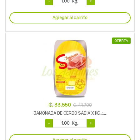
-
Kg.
+
Agregar al carrito
OFERTA
₲. 33.550
₲. 41.700
JAMONADA DE CERDO SADIA X KG..:_
-
Kg.
+