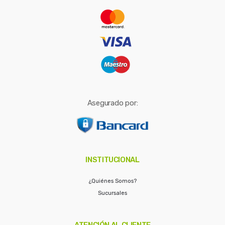
r
:
Asegurado por:
INSTITUCIONAL
¿Quiénes Somos?
Sucursales
ATENCIÓN AL CLIENTE