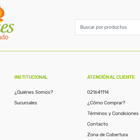
B
u
s
c
a
r
p
o
INSTITUCIONAL
ATENCIÓN AL CLIENTE
r
:
¿Quiénes Somos?
021641114
Sucursales
¿Cómo Comprar?
Términos y Condiciones
Contacto
Zona de Cobertura