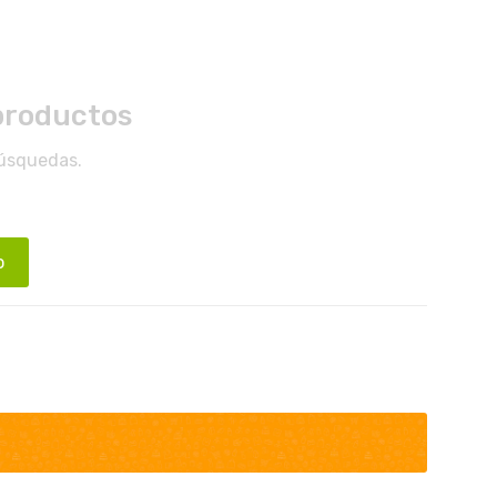
productos
búsquedas.
o