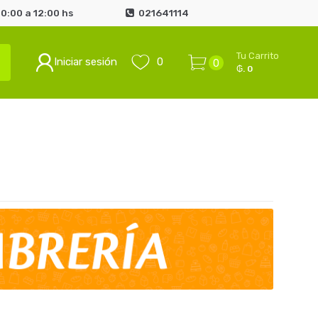
0:00 a 12:00 hs
021641114
Tu Carrito
Iniciar sesión
0
0
₲. 0