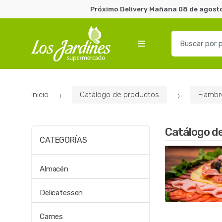
Próximo Delivery Mañana 08 de agosto 
B
u
s
c
a
Inicio
Catálogo de productos
Fiambr
r
p
o
Catálogo d
r
CATEGORÍAS
:
Almacén
Delicatessen
Carnes