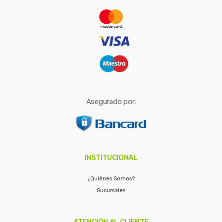
r
:
Asegurado por:
INSTITUCIONAL
¿Quiénes Somos?
Sucursales
ATENCIÓN AL CLIENTE