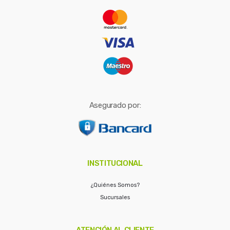
r
:
Asegurado por:
INSTITUCIONAL
¿Quiénes Somos?
Sucursales
ATENCIÓN AL CLIENTE