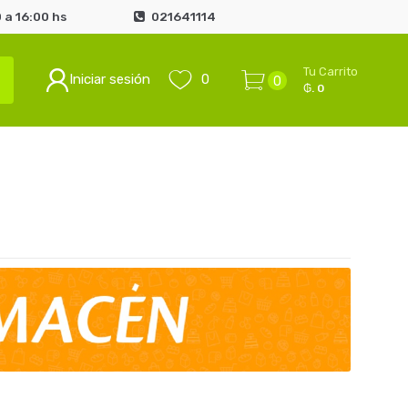
 a 16:00 hs
021641114
Tu Carrito
Iniciar sesión
0
0
₲. 0