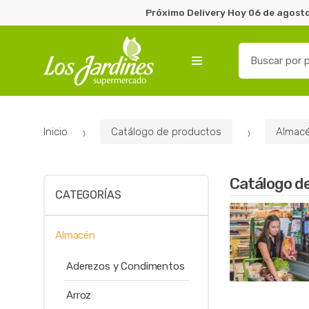
Próximo Delivery Hoy 06 de agosto
B
u
s
c
a
Inicio
Catálogo de productos
Almac
r
p
o
Catálogo d
r
CATEGORÍAS
:
Almacén
Aderezos y Condimentos
Arroz