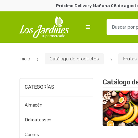
Próximo Delivery Mañana 08 de agosto 
B
u
s
c
a
Inicio
Catálogo de productos
Frutas
r
p
o
Catálogo d
r
CATEGORÍAS
:
Almacén
Delicatessen
Carnes