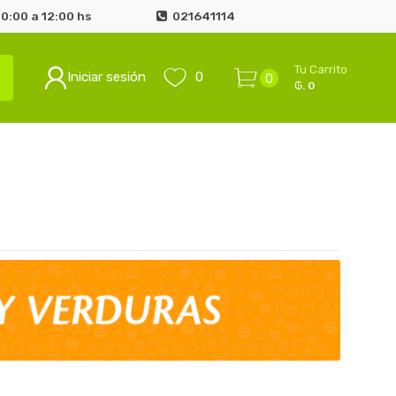
0:00 a 12:00 hs
021641114
Tu Carrito
Iniciar sesión
0
0
₲. 0