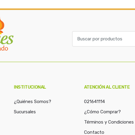
B
u
s
c
a
r
p
o
INSTITUCIONAL
ATENCIÓN AL CLIENTE
r
:
¿Quiénes Somos?
021641114
Sucursales
¿Cómo Comprar?
Términos y Condiciones
Contacto