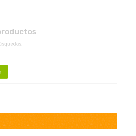
productos
búsquedas.
o