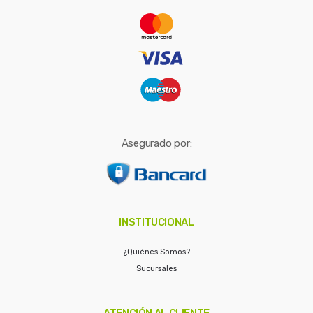
r
:
Asegurado por:
INSTITUCIONAL
¿Quiénes Somos?
Sucursales
ATENCIÓN AL CLIENTE