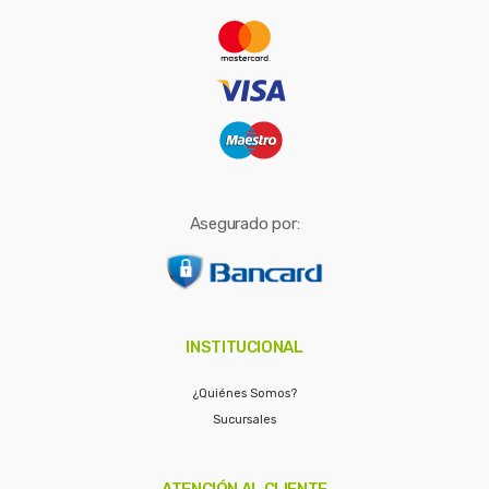
r
:
Asegurado por:
INSTITUCIONAL
¿Quiénes Somos?
Sucursales
ATENCIÓN AL CLIENTE