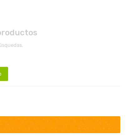
productos
búsquedas.
o