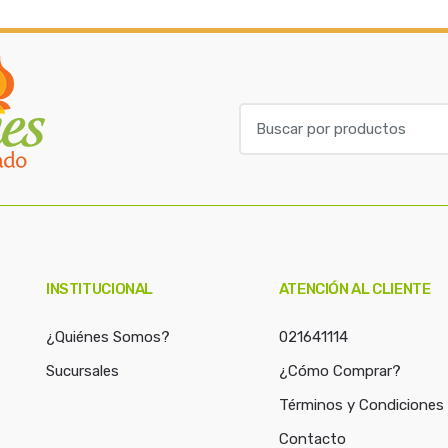
B
u
s
c
a
r
p
o
INSTITUCIONAL
ATENCIÓN AL CLIENTE
r
:
¿Quiénes Somos?
021641114
Sucursales
¿Cómo Comprar?
Términos y Condiciones
Contacto