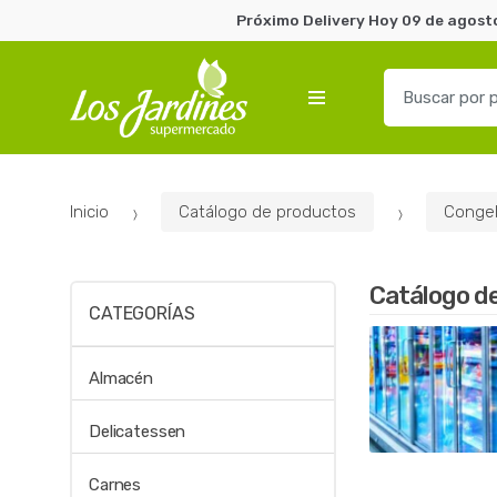
Próximo Delivery Hoy 09 de agosto
B
u
s
c
a
Inicio
Catálogo de productos
Conge
r
p
o
Catálogo d
r
CATEGORÍAS
:
Almacén
Delicatessen
Carnes