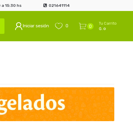
 a 15:30 hs
021641114
Tu Carrito
Iniciar sesión
0
0
₲. 0