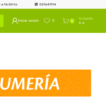
 a 16:00 hs
021641114
Tu Carrito
Iniciar sesión
0
0
₲. 0