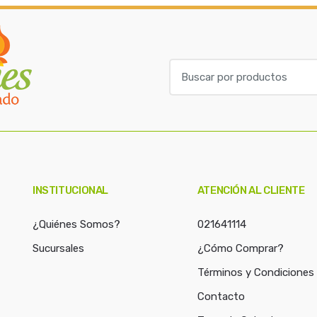
B
u
s
c
a
r
p
o
INSTITUCIONAL
ATENCIÓN AL CLIENTE
r
:
¿Quiénes Somos?
021641114
Sucursales
¿Cómo Comprar?
Términos y Condiciones
Contacto