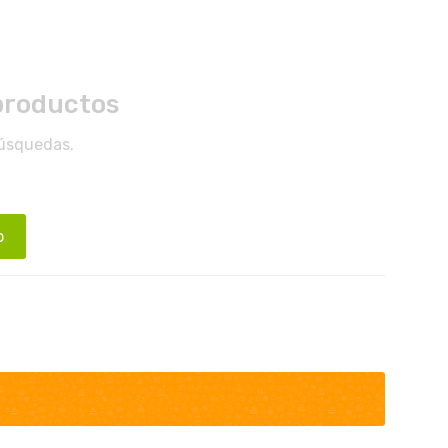
productos
búsquedas.
o