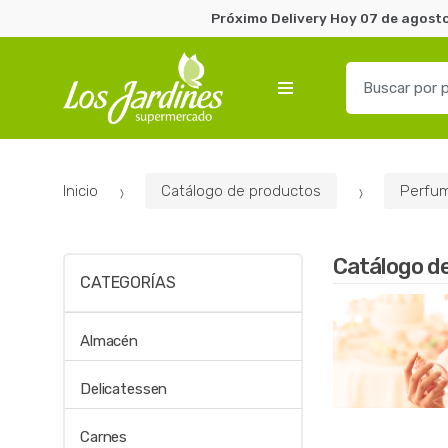
Próximo Delivery Hoy 07 de agosto
B
u
s
c
a
Inicio
Catálogo de productos
Perfum
r
p
o
Catálogo d
r
CATEGORÍAS
:
Almacén
Delicatessen
Carnes