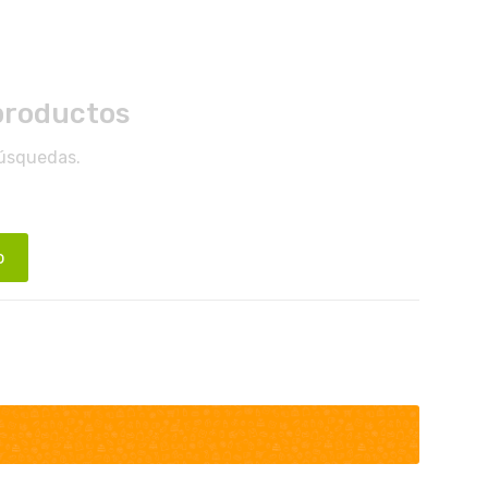
productos
búsquedas.
o