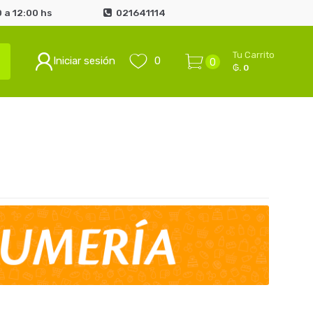
 a 12:00 hs
021641114
Tu Carrito
Iniciar sesión
0
0
₲. 0