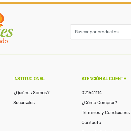
B
u
s
c
a
r
p
o
INSTITUCIONAL
ATENCIÓN AL CLIENTE
r
:
¿Quiénes Somos?
021641114
Sucursales
¿Cómo Comprar?
Términos y Condiciones
Contacto