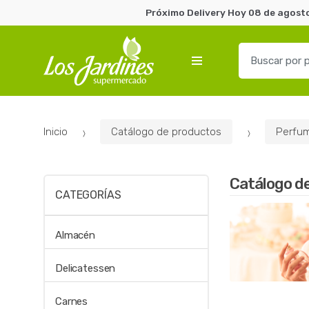
Próximo Delivery Hoy 08 de agosto
B
u
s
c
a
Inicio
Catálogo de productos
Perfum
r
p
o
Catálogo d
r
CATEGORÍAS
:
Almacén
Delicatessen
Carnes