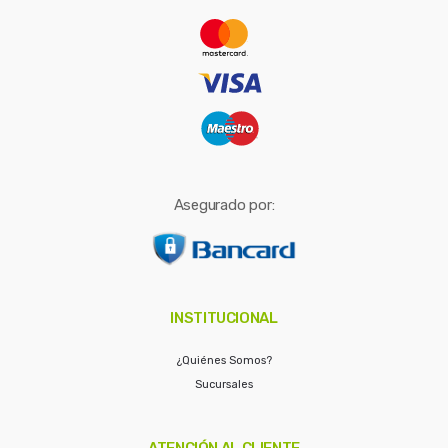
r
:
Asegurado por:
INSTITUCIONAL
¿Quiénes Somos?
Sucursales
ATENCIÓN AL CLIENTE