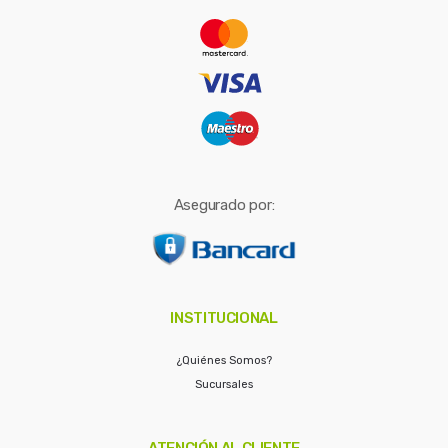
r
:
Asegurado por:
INSTITUCIONAL
¿Quiénes Somos?
Sucursales
ATENCIÓN AL CLIENTE