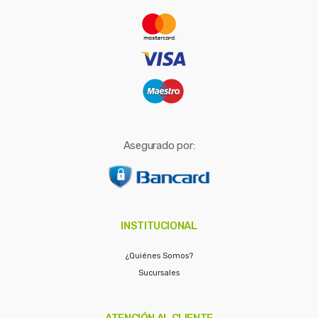
r
:
Asegurado por:
INSTITUCIONAL
¿Quiénes Somos?
Sucursales
ATENCIÓN AL CLIENTE