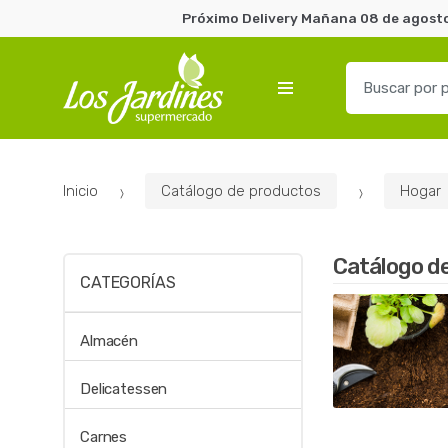
Próximo Delivery Mañana 08 de agosto 
B
u
s
c
a
Inicio
Catálogo de productos
Hogar
r
p
o
Catálogo d
r
CATEGORÍAS
:
Almacén
Delicatessen
Carnes