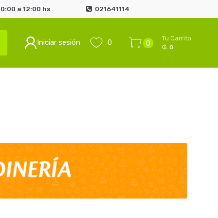
0:00 a 12:00 hs
021641114
Tu Carrito
Iniciar sesión
0
0
₲. 0