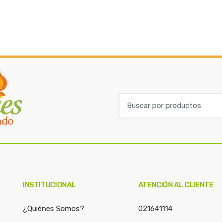
B
u
s
c
a
r
p
o
INSTITUCIONAL
ATENCIÓN AL CLIENTE
r
:
¿Quiénes Somos?
021641114