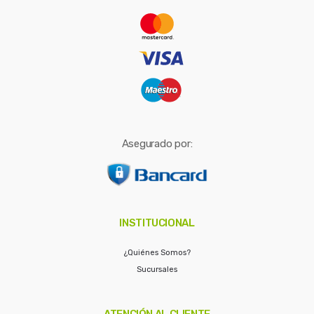
r
:
Asegurado por:
INSTITUCIONAL
¿Quiénes Somos?
Sucursales
ATENCIÓN AL CLIENTE