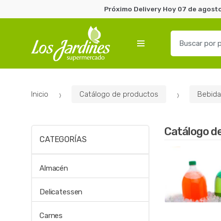
Próximo Delivery Hoy 07 de agosto
B
u
s
c
a
Inicio
Catálogo de productos
Bebida
r
p
o
Catálogo d
r
CATEGORÍAS
:
Almacén
Delicatessen
Carnes