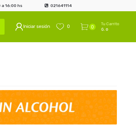
 a 16:00 hs
021641114
Tu Carrito
Iniciar sesión
0
0
₲. 0