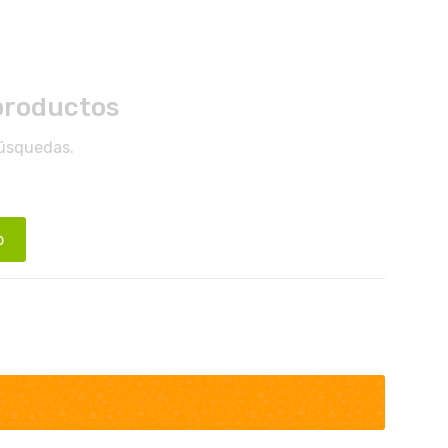
productos
búsquedas.
o