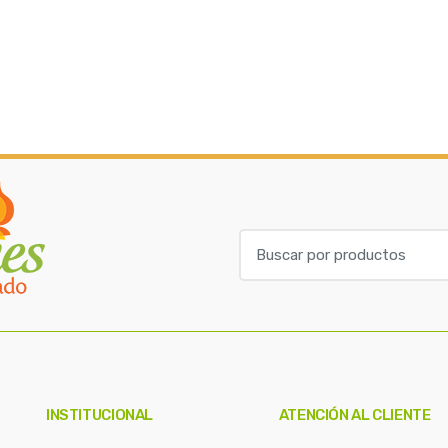
B
u
s
c
a
r
p
o
INSTITUCIONAL
ATENCIÓN AL CLIENTE
r