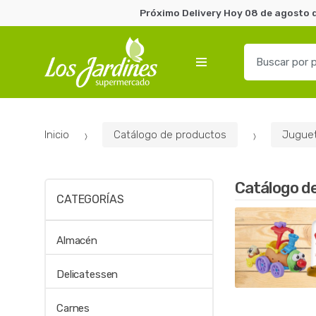
Próximo Delivery Hoy 08 de agosto d
B
u
s
c
a
Inicio
Catálogo de productos
Juguet
r
p
o
Catálogo d
r
CATEGORÍAS
:
Almacén
Delicatessen
Carnes