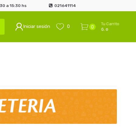
0 a 15:30 hs
021641114
Tu Carrito
Iniciar sesión
0
0
₲. 0