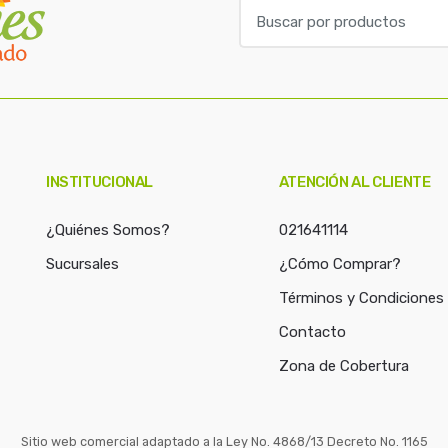
B
u
s
c
a
r
p
o
INSTITUCIONAL
ATENCIÓN AL CLIENTE
r
:
¿Quiénes Somos?
021641114
Sucursales
¿Cómo Comprar?
Términos y Condiciones
Contacto
Zona de Cobertura
Sitio web comercial adaptado a la Ley No. 4868/13 Decreto No. 1165