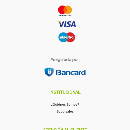
r
:
Asegurado por:
INSTITUCIONAL
¿Quiénes Somos?
Sucursales
ATENCIÓN AL CLIENTE