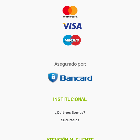
r
:
Asegurado por:
INSTITUCIONAL
¿Quiénes Somos?
Sucursales
ATENCIÓN AL CLIENTE