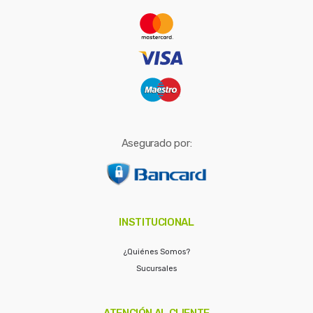
r
:
Asegurado por:
INSTITUCIONAL
¿Quiénes Somos?
Sucursales
ATENCIÓN AL CLIENTE