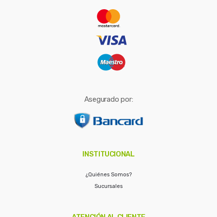
r
:
Asegurado por:
INSTITUCIONAL
¿Quiénes Somos?
Sucursales
ATENCIÓN AL CLIENTE