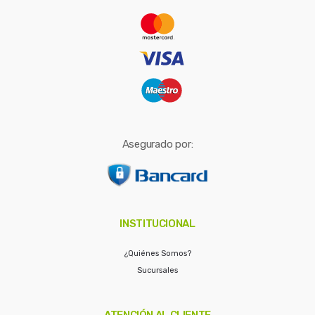
r
:
Asegurado por:
INSTITUCIONAL
¿Quiénes Somos?
Sucursales
ATENCIÓN AL CLIENTE