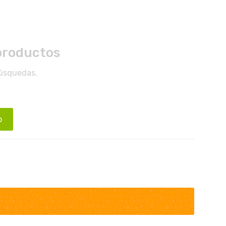
productos
búsquedas.
o