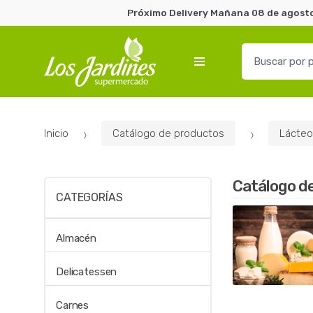
Próximo Delivery Mañana 08 de agosto 
B
u
s
c
a
Inicio
Catálogo de productos
Lácteo
r
p
o
Catálogo d
r
CATEGORÍAS
:
Almacén
Delicatessen
Carnes