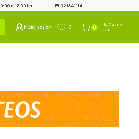
0:00 a 12:00 hs
021641114
Tu Carrito
Iniciar sesión
0
0
₲. 0