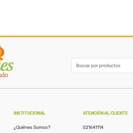
B
u
s
c
a
r
p
o
INSTITUCIONAL
ATENCIÓN AL CLIENTE
r
:
¿Quiénes Somos?
021641114