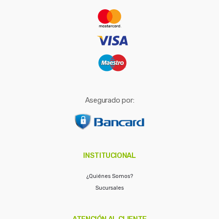
r
:
Asegurado por:
INSTITUCIONAL
¿Quiénes Somos?
Sucursales
ATENCIÓN AL CLIENTE