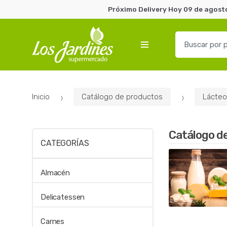
Próximo Delivery Hoy 09 de agosto
B
u
s
c
a
Inicio
Catálogo de productos
Lácteo
r
p
o
Catálogo d
r
CATEGORÍAS
:
Almacén
Delicatessen
Carnes