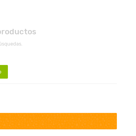
productos
búsquedas.
o