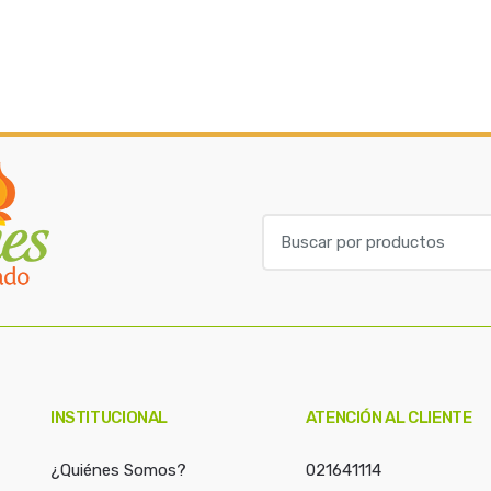
B
u
s
c
a
r
p
o
INSTITUCIONAL
ATENCIÓN AL CLIENTE
r
:
¿Quiénes Somos?
021641114