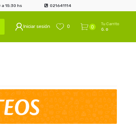
 a 15:30 hs
021641114
Tu Carrito
Iniciar sesión
0
0
₲. 0