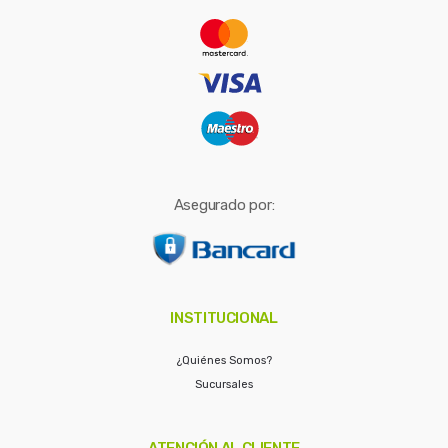
r
:
Asegurado por:
INSTITUCIONAL
¿Quiénes Somos?
Sucursales
ATENCIÓN AL CLIENTE