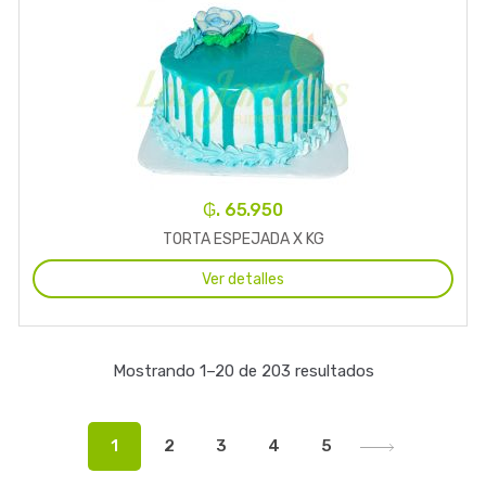
₲. 65.950
TORTA ESPEJADA X KG
Ver detalles
Mostrando 1–20 de 203 resultados
1
2
3
4
5