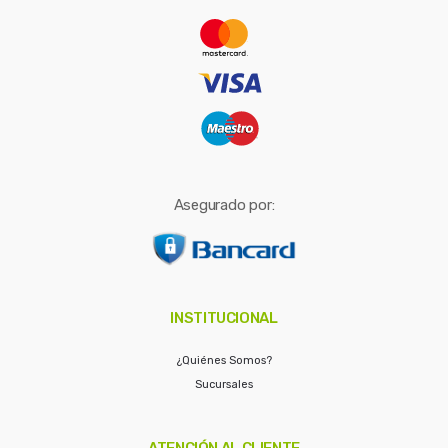
r
:
Asegurado por:
INSTITUCIONAL
¿Quiénes Somos?
Sucursales
ATENCIÓN AL CLIENTE