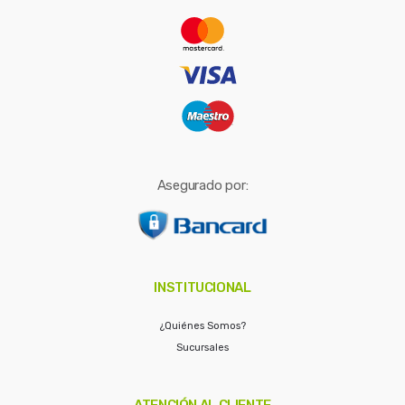
r
:
Asegurado por:
INSTITUCIONAL
¿Quiénes Somos?
Sucursales
ATENCIÓN AL CLIENTE