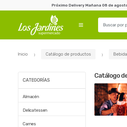
Próximo Delivery Mañana 08 de agosto 
B
u
s
c
a
Inicio
Catálogo de productos
Bebida
r
p
o
Catálogo d
r
CATEGORÍAS
:
Almacén
Delicatessen
Carnes