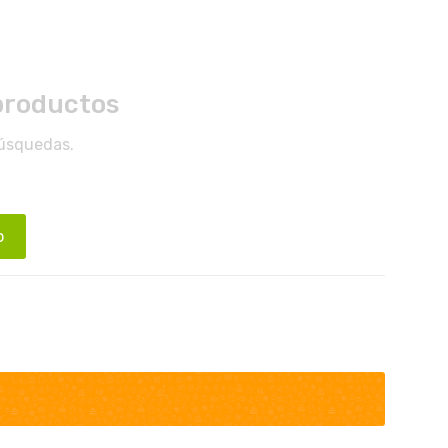
productos
búsquedas.
o