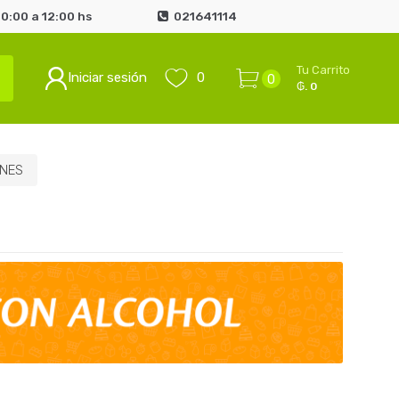
0:00 a 12:00 hs
021641114
Tu Carrito
Iniciar sesión
0
0
₲. 0
INES