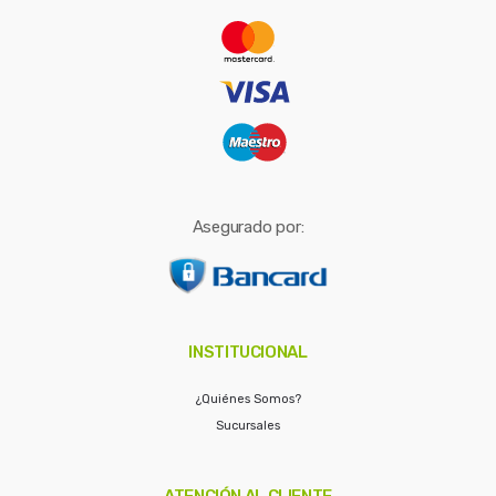
r
:
Asegurado por:
INSTITUCIONAL
¿Quiénes Somos?
Sucursales
ATENCIÓN AL CLIENTE