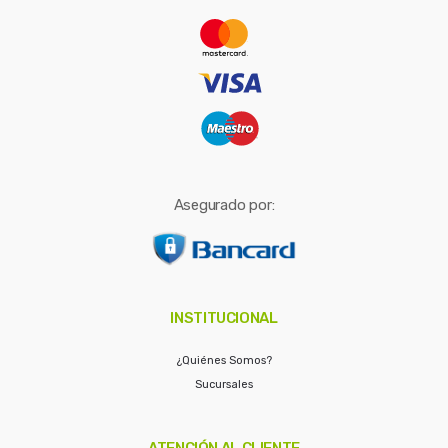
r
:
Asegurado por:
INSTITUCIONAL
¿Quiénes Somos?
Sucursales
ATENCIÓN AL CLIENTE