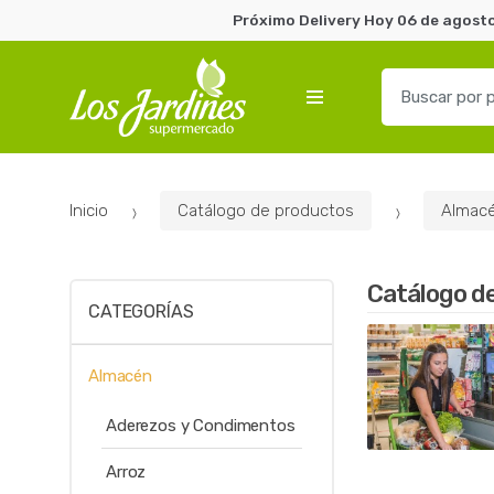
Próximo Delivery Hoy 06 de agosto
B
u
s
c
a
Inicio
Catálogo de productos
Almac
r
p
o
Catálogo d
r
CATEGORÍAS
:
Almacén
Aderezos y Condimentos
Arroz