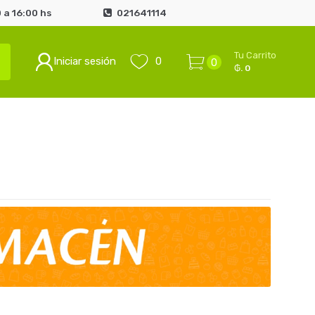
 a 16:00 hs
021641114
Tu Carrito
Iniciar sesión
0
0
₲. 0