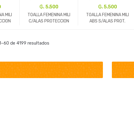
0
₲. 5.500
₲. 5.500
A MILI
TOALLA FEMENINA MILI
TOALLA FEMENINA MILI
CCION
C/ALAS PROTECCION
ABS S/ALAS PROT.
VE
TOTALSUAVE
TOTAL SUAVE
+
-
Un.
+
-
Un.
+
–60 de 4199 resultados