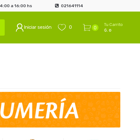
4:00 a 16:00 hs
021641114
Tu Carrito
Iniciar sesión
0
0
₲. 0