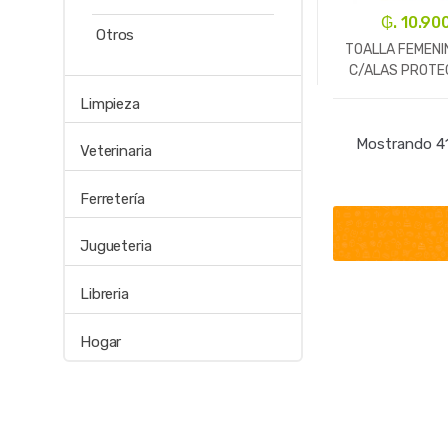
₲. 10.90
Otros
TOALLA FEMENIN
C/ALAS PROTE
TOTALSUA
Limpieza
-
Un.
Mostrando 41
Veterinaria
Ferretería
Jugueteria
Libreria
Hogar