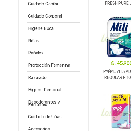
FRESH PURE 
Cuidado Capilar
Cuidado Corporal
-
Un.
Higiene Bucal
Niños
Pañales
₲. 45.90
Protección Femenina
PAÑAL VITA A
Razurado
REGULAR P 1
Higiene Personal
-
Un.
Desodorantes y
Perfumes
Cuidado de Uñas
Accesorios