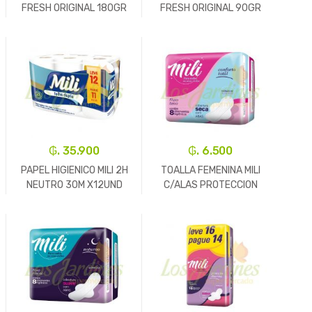
FRESH ORIGINAL 180GR
FRESH ORIGINAL 90GR
-
Un.
+
-
Un.
+
₲. 35.900
₲. 6.500
PAPEL HIGIENICO MILI 2H
TOALLA FEMENINA MILI
NEUTRO 30M X12UND
C/ALAS PROTECCION
LL12P11
TOTAL SECA
-
Un.
+
-
Un.
+