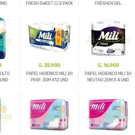
UND.
FRESH SWEET C/2 PACK
FRESHEN GEL
2
WHITENING 90GR
+
-
Un.
+
-
Un.
+
0
₲. 35.900
₲. 16.900
DULTO
PAPEL HIGIENICO MILI 2H
PAPEL HIGIENICO MILI 3H
0UND
PERF. 30M X12 UND
NEUTRO 20M X 4 UND
LL12P11
+
-
Un.
+
-
Un.
+