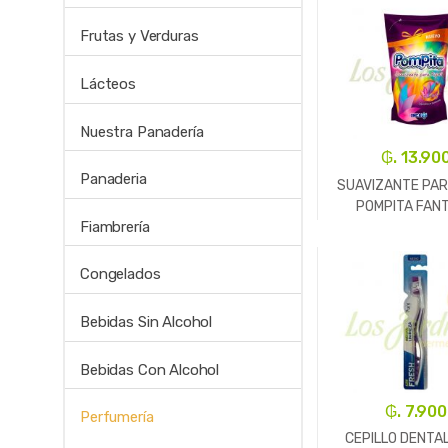
Frutas y Verduras
Lácteos
Nuestra Panadería
₲. 13.90
Panaderia
SUAVIZANTE PAR
POMPITA FAN
Fiambrería
900CC
-
Un.
Congelados
Bebidas Sin Alcohol
Bebidas Con Alcohol
₲. 7.900
Perfumería
CEPILLO DENTA