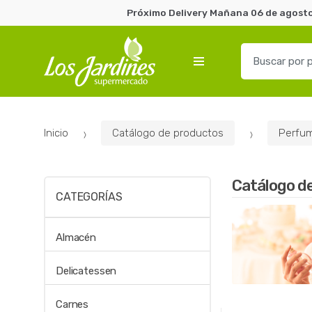
Próximo Delivery Mañana 06 de agosto 
B
u
s
c
a
Inicio
Catálogo de productos
Perfum
r
p
o
Catálogo d
r
CATEGORÍAS
:
Almacén
Delicatessen
Carnes