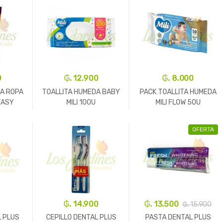
0
₲. 12.900
₲. 8.000
A ROPA
TOALLITA HUMEDA BABY
PACK TOALLITA HUMEDA
TASY
MILI 100U
MILI FLOW 50U
OFERTA
+
-
Un.
+
-
Un.
+
₲. 14.900
₲. 13.500
₲. 15.900
L PLUS
CEPILLO DENTAL PLUS
PASTA DENTAL PLUS