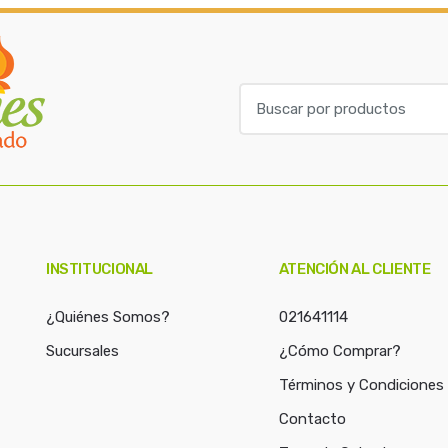
B
u
s
c
a
r
p
o
INSTITUCIONAL
ATENCIÓN AL CLIENTE
r
:
¿Quiénes Somos?
021641114
Sucursales
¿Cómo Comprar?
Términos y Condiciones
Contacto