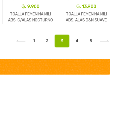
₲. 9.900
₲. 13.900
TOALLA FEMENINA MILI
TOALLA FEMENINA MILI
ABS. C/ALAS NOCTURNO
ABS. ALAS D&N SUAVE
SUAVE
LL16P14
-
Un.
+
-
Un.
+
1
2
3
4
5