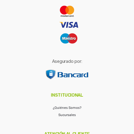
r
:
Asegurado por:
INSTITUCIONAL
¿Quiénes Somos?
Sucursales
ATENCIÓN AL CLIENTE