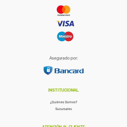
r
:
Asegurado por:
INSTITUCIONAL
¿Quiénes Somos?
Sucursales
ATENCIÓN AL CLIENTE