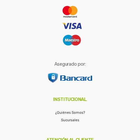
r
:
Asegurado por:
INSTITUCIONAL
¿Quiénes Somos?
Sucursales
ATENCIÓN AL CLIENTE