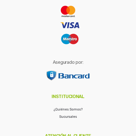
r
:
Asegurado por:
INSTITUCIONAL
¿Quiénes Somos?
Sucursales
ATENCIÓN AL CLIENTE