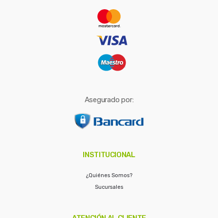
r
:
Asegurado por:
INSTITUCIONAL
¿Quiénes Somos?
Sucursales
ATENCIÓN AL CLIENTE