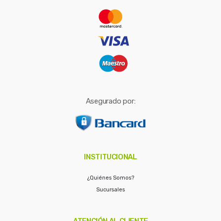
r
:
Asegurado por:
INSTITUCIONAL
¿Quiénes Somos?
Sucursales
ATENCIÓN AL CLIENTE