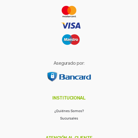
r
:
Asegurado por:
INSTITUCIONAL
¿Quiénes Somos?
Sucursales
ATENCIÓN AL CLIENTE