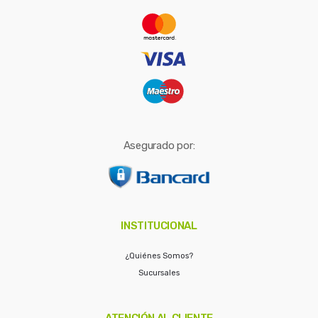
r
:
Asegurado por:
INSTITUCIONAL
¿Quiénes Somos?
Sucursales
ATENCIÓN AL CLIENTE