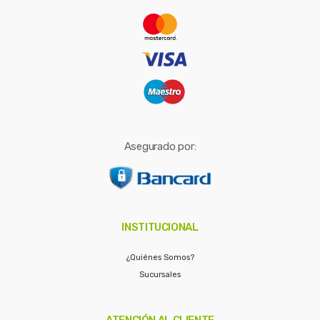
r
:
Asegurado por:
INSTITUCIONAL
¿Quiénes Somos?
Sucursales
ATENCIÓN AL CLIENTE