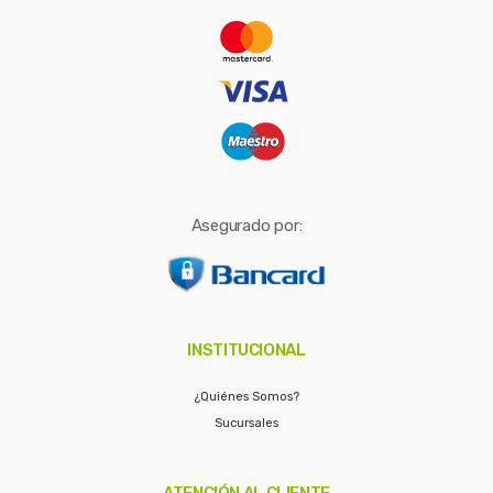
r
:
Asegurado por:
INSTITUCIONAL
¿Quiénes Somos?
Sucursales
ATENCIÓN AL CLIENTE