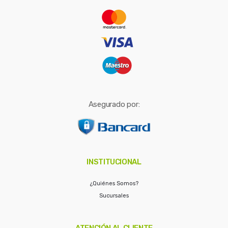
r
:
Asegurado por:
INSTITUCIONAL
¿Quiénes Somos?
Sucursales
ATENCIÓN AL CLIENTE