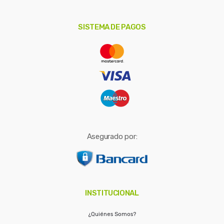
r
p
o
SISTEMA DE PAGOS
r
:
Asegurado por:
INSTITUCIONAL
¿Quiénes Somos?