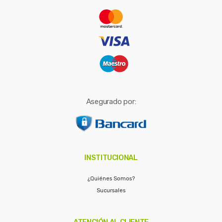
r
:
Asegurado por:
INSTITUCIONAL
¿Quiénes Somos?
Sucursales
ATENCIÓN AL CLIENTE